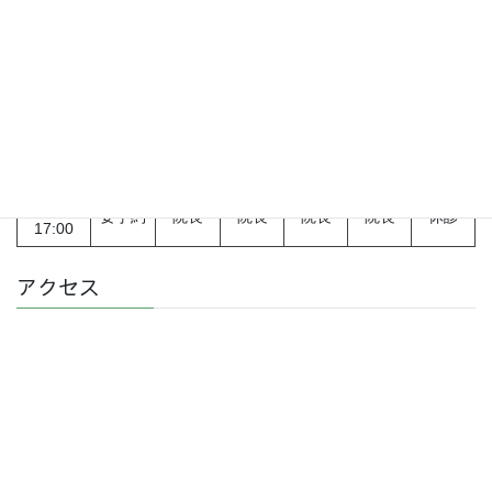
診療時間
診療時間
月
火
水
木
金
土日祝
9:00 ～
要予約
院長
院長
院長
院長
休診
12:00
13:30 ～
要予約
院長
院長
院長
院長
休診
17:00
アクセス