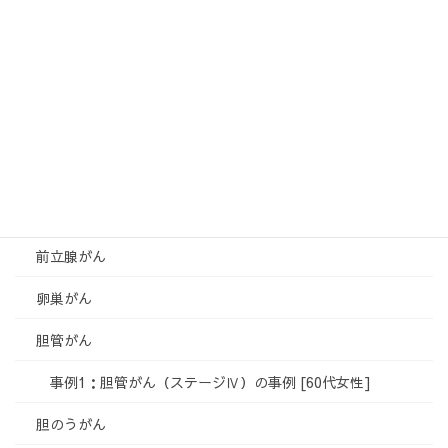
口腔・咽頭がん
事例1：左上顎癌の事例 [60代男性]
事例2：肺腺がん・口腔底がんの事例 [60代女性]
大腸がん
事例1：大腸がんの事例 [50代女性]
子宮体がん
前立腺がん
卵巣がん
胆管がん
事例1：胆管がん（ステージⅣ）の事例 [60代女性]
胆のうがん